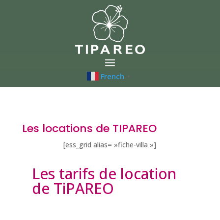
French
▼
Les locations de TIPAREO
[ess_grid alias= »fiche-villa »]
Les tarifs de location
de TiPAREO