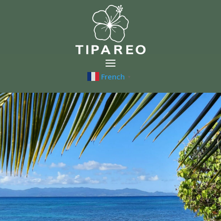
French
▼